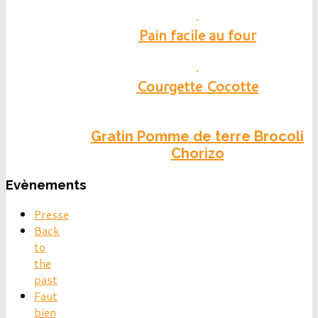
Pain facile au four
Courgette Cocotte
Gratin Pomme de terre Brocoli
Chorizo
Evènements
Presse
Back
to
the
past
Faut
bien