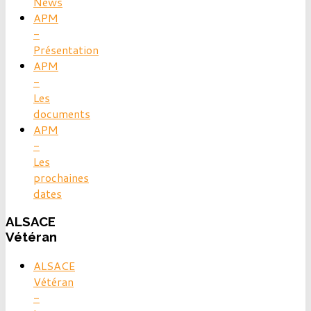
News
APM
-
Présentation
APM
-
Les
documents
APM
-
Les
prochaines
dates
ALSACE
Vétéran
ALSACE
Vétéran
-