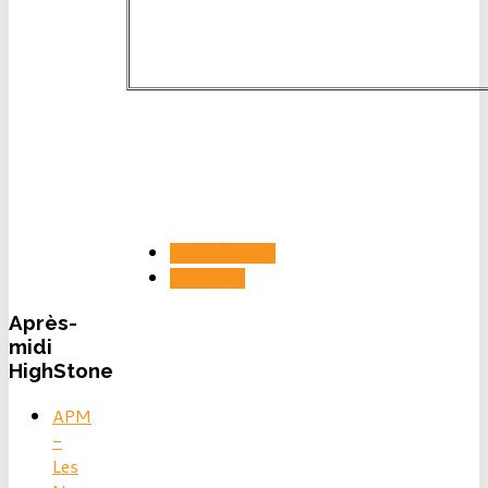
PRÉCÉDENT
SUIVANT
Après-
midi
HighStone
APM
-
Les