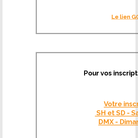
Le lien G
Pour vos inscript
Votre insc
SH et SD - S
DMX - Diman