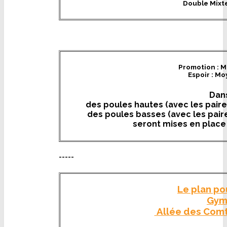
Double Mixt
Promotion : M
Espoir : Mo
Dans
des poules hautes (avec les pair
des poules basses (avec les pair
seront mises en place
-----
Le plan po
Gym
Allée des Com