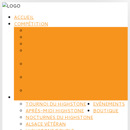
ACCUEIL
COMPÉTITION
TOURNOIS EN STOCK
CORPO 67
CORPO 68
INTERCLUBS - EQUIPE 1 - CALENDRIER ET
RÉSULTATS
INTERCLUBS - EQUIPE 2 - CALENDRIERS ET
RÉSULTATS
INTERCLUBS - EQUIPE 3 - CALENDRIER ET
RÉSULTATS
INTERCLUBS - LES NOUVELLES DES EQUIPES
TOURNOIS DU CLUB
TOURNOI DU HIGHSTONE
EVÈNEMENTS
APRÈS-MIDI HIGHSTONE
BOUTIQUE
NOCTURNES DU HIGHSTONE
ALSACE VÉTÉRAN