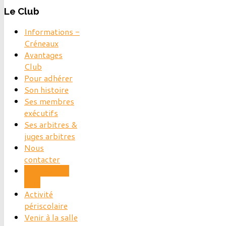
Le
Club
Informations -
Créneaux
Avantages
Club
Pour adhérer
Son histoire
Ses membres
exécutifs
Ses arbitres &
juges arbitres
Nous
contacter
Les news du
club
Activité
périscolaire
Venir à la salle