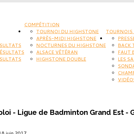
COMPÉTITION
TOURNOI DU HIGHSTONE
TOURNOIS 
APRÈS-MIDI HIGHSTONE
PRESS
ÉSULTATS
NOCTURNES DU HIGHSTONE
BACK 
RÉSULTATS
ALSACE VÉTÉRAN
FAUT 
ÉSULTATS
HIGHSTONE DOUBLE
LES S
SOND
CHAM
VIDÉO
ploi - Ligue de Badminton Grand Est 
 18 juin 2017